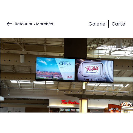
keyboard_backspace
Galerie
Carte
Retour aux Marchés